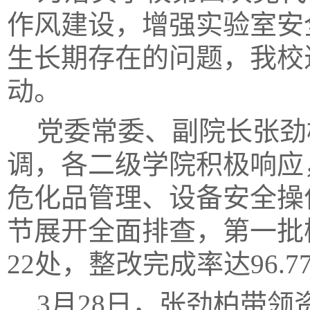
作风建设，增强实验室安
生长期存在的问题
，我校
动。
党委常委、
副
院
长
张劲
调，各
二级
学院积极响应
危化品管理、设备安全操
节展开
全面
排查
，
第一批
22
处，整改完成率达
96.7
3月28日
，
张劲柏带领